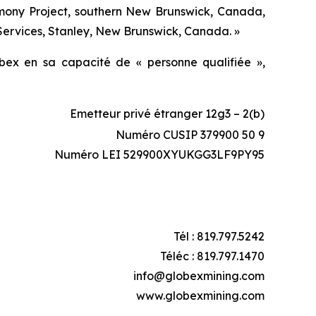
timony Project, southern New Brunswick, Canada,
Services, Stanley, New Brunswick, Canada. »
ex en sa capacité de « personne qualifiée »,
Emetteur privé étranger 12g3 – 2(b)
Numéro CUSIP 379900 50 9
Numéro LEI 529900XYUKGG3LF9PY95
Tél : 819.797.5242
Téléc : 819.797.1470
info@globexmining.com
www.globexmining.com