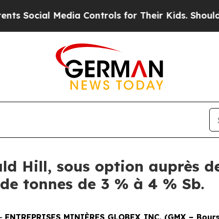
ocial Media Controls for Their Kids. Should the U
ld Hill, sous option auprès d
s de tonnes de 3 % à 4 % Sb.
--
ENTREPRISES MINIÈRES GLOBEX INC. (GMX – Bourse