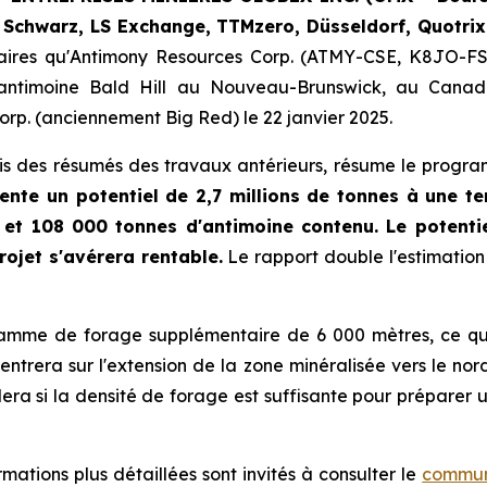
 Schwarz, LS Exchange, TTMzero,
Düsseldorf, Quotrix
naires qu'Antimony Resources Corp. (ATMY-CSE, K8JO-F
'antimoine Bald Hill au Nouveau-Brunswick, au Canada
orp. (anciennement Big Red) le 22 janvier 2025.
ris des résumés des travaux antérieurs, résume le prog
sente un potentiel de 2,7 millions de tonnes à une 
 et 108 000 tonnes d'antimoine contenu. Le potentie
rojet s'avérera rentable.
Le rapport double l'estimation
mme de forage supplémentaire de 6 000 mètres, ce qui 
rera sur l'extension de la zone minéralisée vers le nor
ra si la densité de forage est suffisante pour préparer 
mations plus détaillées sont invités à consulter le
communi