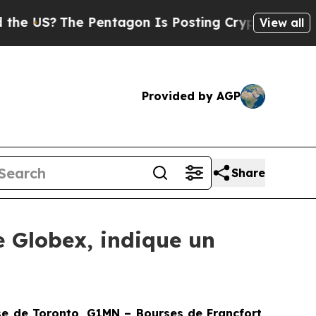
S?
The Pentagon Is Posting Cryptic Biblical Mes
View all
Provided by AGP
Share
e Globex, indique un
 de Toronto, G1MN – Bourses de Francfort,